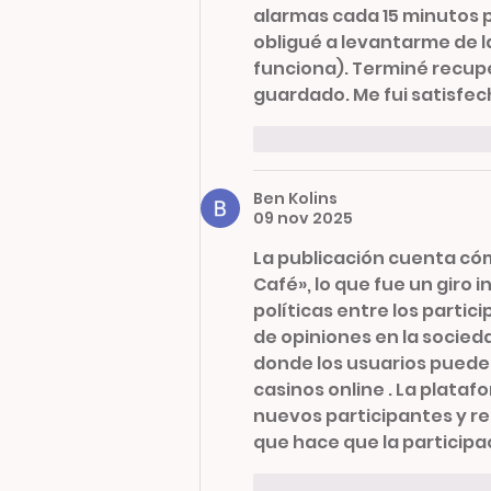
alarmas cada 15 minutos 
obligué a levantarme de l
funciona). Terminé recupe
guardado. Me fui satisfec
Me gusta
Reaccion
Ben Kolins
09 nov 2025
La publicación cuenta cóm
Café», lo que fue un giro 
políticas entre los partic
de opiniones en la sociedad
donde los usuarios pueden
casinos online . La plata
nuevos participantes y re
que hace que la particip
Me gusta
Reaccion