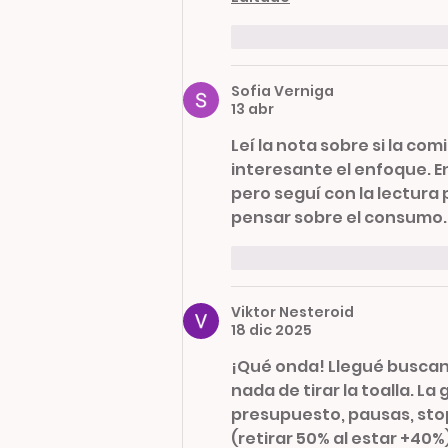
Me gusta
Reaccion
Sofia Verniga
13 abr
Leí la nota sobre si la c
interesante el enfoque. 
pero seguí con la lectura 
pensar sobre el consumo.
Me gusta
Reaccion
Viktor Nesteroid
18 dic 2025
¡Qué onda! Llegué buscan
nada de tirar la toalla. La
presupuesto, pausas, stop
(retirar 50% al estar +40%)