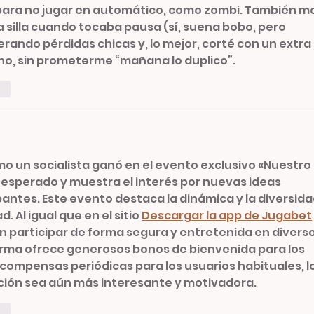
para no jugar en automático, como zombi. También me
a silla cuando tocaba pausa (sí, suena bobo, pero 
rando pérdidas chicas y, lo mejor, corté con un extra 
ho, sin prometerme “mañana lo duplico”.
ar
o un socialista ganó en el evento exclusivo «Nuestro 
inesperado y muestra el interés por nuevas ideas 
ipantes. Este evento destaca la dinámica y la diversida
. Al igual que en el sitio 
Descargar la app de Jugabet
 participar de forma segura y entretenida en diverso
forma ofrece generosos bonos de bienvenida para los 
compensas periódicas para los usuarios habituales, lo
ación sea aún más interesante y motivadora.
ar