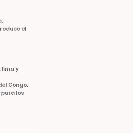
o.
produce el 
 lima y 
 del Congo.
 para los 