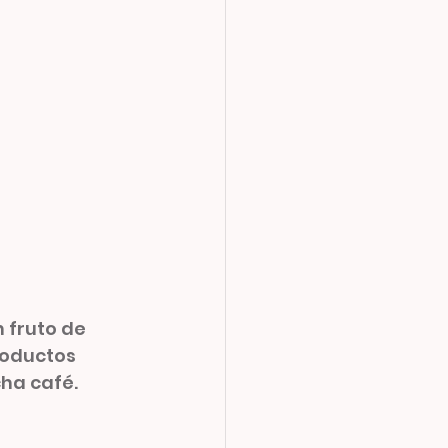
 fruto de 
roductos 
cha café.